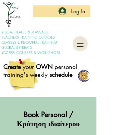
Log In
YOGA, PILATES & MASSAGE
TEACHERS TRAINING COURSES
CLASSES & PERSONAL TRAINING
GLOBAL RETREATS
YACEP® COURSES & WORKSHOPS
Create
your
OWN
personal
training's weekly
schedule
Book Personal /
Κράτηση ιδιαίτερου