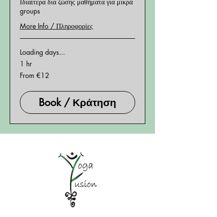
Ιδιαίτερα δια ζώσης μαθήματα για μικρά
groups
More Info / Πληροφορίες
Loading days...
1 hr
From
From €12
12
euros
Book / Κράτηση