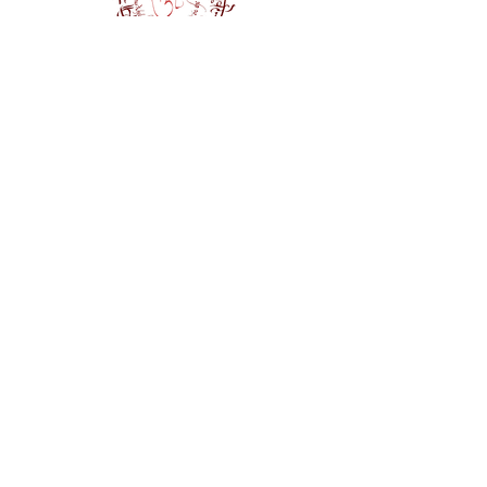
Εγγραφείτε τώρα
Επικοινωνία
HQ:
Yoga Fusion Shala
Χαριλάου Τρικούπη 4
Iωάννινα, GR