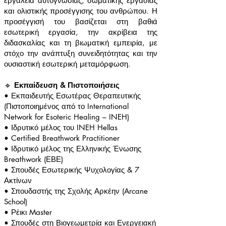
εργαλεία αυτογνωσίας, σωματικής εργασίας
και ολιστικής προσέγγισης του ανθρώπου. Η
προσέγγισή του βασίζεται στη βαθιά
εσωτερική εργασία, την ακρίβεια της
διδασκαλίας και τη βιωματική εμπειρία, με
στόχο την ανάπτυξη συνειδητότητας και την
ουσιαστική εσωτερική μεταμόρφωση.
🔹
Εκπαίδευση & Πιστοποιήσεις
• Εκπαιδευτής Εσωτέρας Θεραπευτικής
(Πιστοποιημένος από το International
Network for Esoteric Healing – INEH)
• Ιδρυτικό μέλος του INEH Hellas
• Certified Breathwork Practitioner
• Ιδρυτικό μέλος της Ελληνικής Ένωσης
Breathwork (ΕΒΕ)
• Σπουδές Εσωτερικής Ψυχολογίας & 7
Ακτίνων
• Σπουδαστής της Σχολής Αρκέην (Arcane
School)
• Ρέικι Master
• Σπουδές στη Βιογεωμετρία και Ενεργειακή