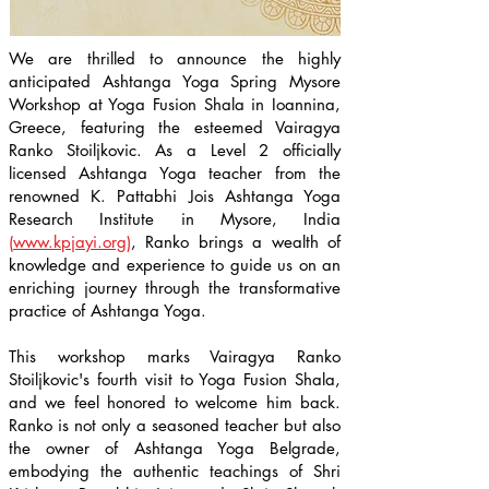
We are thrilled to announce the highly
anticipated Ashtanga Yoga Spring Mysore
Workshop at Yoga Fusion Shala in Ioannina,
Greece, featuring the esteemed Vairagya
Ranko Stoiljkovic. As a Level 2 officially
licensed Ashtanga Yoga teacher from the
renowned K. Pattabhi Jois Ashtanga Yoga
Research Institute in Mysore, India
(
www.kpjayi.org
)
, Ranko brings a wealth of
knowledge and experience to guide us on an
enriching journey through the transformative
practice of Ashtanga Yoga.
This workshop marks Vairagya Ranko
Stoiljkovic's fourth visit to Yoga Fusion Shala,
and we feel honored to welcome him back.
Ranko is not only a seasoned teacher but also
the owner of Ashtanga Yoga Belgrade,
embodying the authentic teachings of Shri