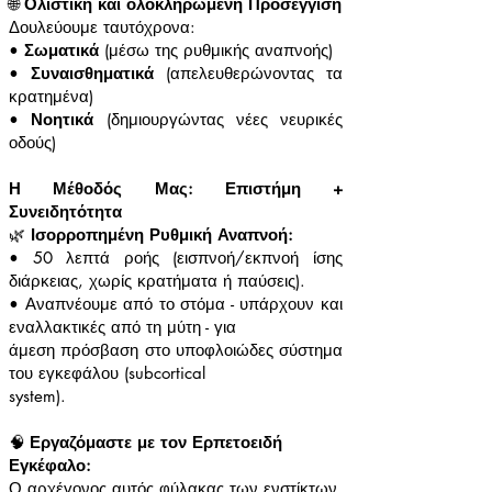
🌐
Ολιστική και ολοκληρωμένη Προσέγγιση
Δουλεύουμε ταυτόχρονα:
•
Σωματικά
(μέσω της ρυθμικής αναπνοής)
•
Συναισθηματικά
(απελευθερώνοντας τα
κρατημένα)
•
Νοητικά
(δημιουργώντας νέες νευρικές
οδούς)
Η Μέθοδός Μας: Επιστήμη +
Συνειδητότητα
🌿
Ισορροπημένη Ρυθμική Αναπνοή:
• 50 λεπτά ροής (εισπνοή/εκπνοή ίσης
διάρκειας, χωρίς κρατήματα ή παύσεις).
• Αναπνέουμε από το στόμα - υπάρχουν και
εναλλακτικές από τη μύτη - για
άμεση πρόσβαση στο υποφλοιώδες σύστημα
του εγκεφάλου (subcortical
system).
🧠
Εργαζόμαστε με τον Ερπετοειδή
Εγκέφαλο:
Ο αρχέγονος αυτός φύλακας των ενστίκτων