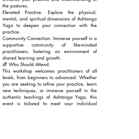
the postures.
Elevated Practice: Explore the physical,
mental, and spiritual dimensions of Ashtanga
Yoga to deepen your connection with the
practice.
Community Connection: Immerse yourself in a
supportive community of like-minded
practitioners, fostering an environment of
shared learning and growth.
🌈 Who Should Attend:
This workshop welcomes practitioners of all
levels, from beginners to advanced. Whether
you are seeking to refine your practice, learn
new techniques, or immerse yourself in the
authentic teachings of Ashtanga Yoga, this
event is tailored to meet your individual
needs.
Join us for an inspiring and transformative
experience with Vairagya Ranko Stoiljkovic as
we embrace the beauty of spring and the
rejuvenating energy of Ashtanga Yoga at