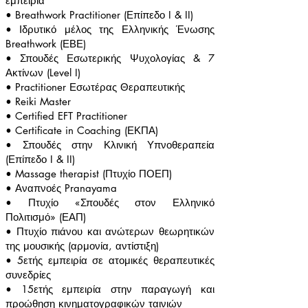
εμπειρία
•
Breathwork Practitioner (Επίπεδο I & II)
•
Ιδρυτικό μέλος της Ελληνικής Ένωσης
Breathwork (ΕΒΕ)
•
Σπουδές Εσωτερικής Ψυχολογίας & 7
Ακτίνων (Level I)
•
Practitioner Εσωτέρας Θεραπευτικής
•
Reiki Master
•
Certified EFT Practitioner
•
Certificate in Coaching (ΕΚΠΑ)
•
Σπουδές στην Κλινική Υπνοθεραπεία
(Επίπεδο I & II)
•
Massage therapist (Πτυχίο ΠΟΕΠ)
•
Αναπνοές Pranayama
•
Πτυχίο «Σπουδές στον Ελληνικό
Πολιτισμό» (ΕΑΠ)
•
Πτυχίο πιάνου και ανώτερων θεωρητικών
της μουσικής (αρμονία, αντίστιξη)
•
5ετής εμπειρία σε ατομικές θεραπευτικές
συνεδρίες
•
15ετής εμπειρία στην παραγωγή και
προώθηση κινηματογραφικών ταινιών