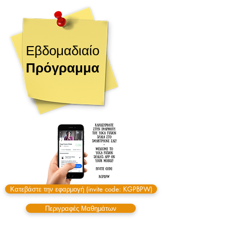
Εβδομαδιαίο
Πρόγραμμα
Κατεβάστε την εφαρμογή (invite code: KGPBPW)
Περιγραφές Μαθημάτων