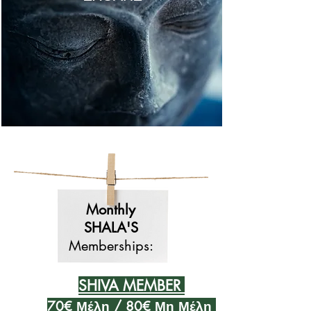
Monthly
SHALA'S
Memberships:
SHIVA MEMBER
70€ Μέλη / 80
€ Μη
Μέλη