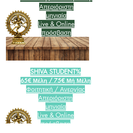
Απεριόριστη
μηνιαία
Live & Online
πρόσβαση
SHIVA STUDENT%
65€ Μέλη / 75
€
Μή Μέλη
Φοιτητ
ική / Ανεργίας
Απεριόριστη
μηνιαία
Live & Online
πρόσβαση