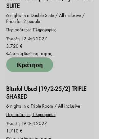
SUITE
6 nights in a Double Suite / All inclusive /
Price for 2 people
Περισσότερες Πληροφορίες
Έναρξη 12 Φεβ 2027
3.720
3.720 €
ευρώ
Φόρτωση διαθεσιμότητας...
Κράτηση
Blissful Ubud [19/2-25/2] TRIPLE
SHARED
6 nights in a Triple Room / All inclusive
Περισσότερες Πληροφορίες
Έναρξη 19 Φεβ 2027
1.710
1.710 €
ευρώ
Φόρτωση διαθεσιμότητας...